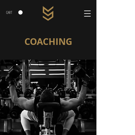
CART
COACHING