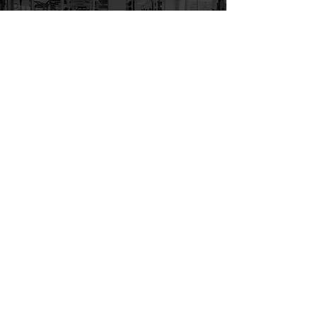
ADRESSE
ATHLETIC FITNESS BERN AG
MURTENSTRASSE 143
3008 BERN
www.athletic.ch
GEÖFFNET
MONTAG - SONNTAG
05:00 - 23:00
KONTAKT